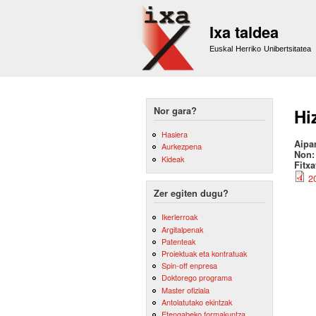
Ixa taldea
Euskal Herriko Unibertsitatea
Nor gara?
Hi
Hasiera
Aipa
Aurkezpena
Non
Kideak
Fitx
2
Zer egiten dugu?
Ikerlerroak
Argitalpenak
Patenteak
Proiektuak eta kontratuak
Spin-off enpresa
Doktorego programa
Master ofiziala
Antolatutako ekintzak
Etengabeko formakuntza