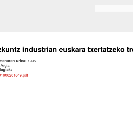
Skip to
main
Bilaketa formularioa
content
zkuntz industrian euskara txertatzeko t
menaren urtea:
1995
:
Argia
ategiak:
01906201649.pdf