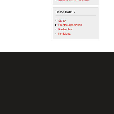
Beste batzuk
Sariak
Prentsa aipamenak
Ikasleentzat
Kontaktua