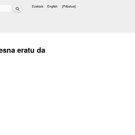
Bilatu
Euskara
English
[Pribatua]
Hizkuntzak
resna eratu da