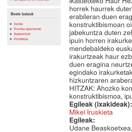
ikastetxeko Haur Hez
horrek haurrek dute
Beste batzuk
erabileran duen erag
konstruktibismoan oi
Sariak
Prentsa aipamenak
jabekuntza duten zeh
Ikasleentzat
ipuin horren irakurk
Kontaktua
mendebaldeko euskal
irakurtzeak haur ez
duen eragina neurtz
egindako irakurketak
hizkuntzaren araber
HITZAK: Ahozko komu
konstruktibismoa, ip
Egileak (ixakideak)
Mikel Iruskieta
Egileak:
Udane Beaskoetxea, 