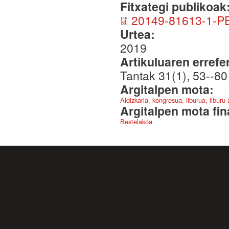
Fitxategi publikoak
20149-81613-1-PB
Urtea:
2019
Artikuluaren errefe
Tantak 31(1), 53--80
Argitalpen mota:
Aldizkaria, kongresua, liburua, liburu
Argitalpen mota fin
Bestelakoa