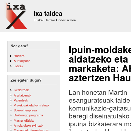
Sk
m
Ixa taldea
co
Euskal Herriko Unibertsitatea
Ipuin-moldake
Nor gara?
aldatzeko et
Hasiera
Aurkezpena
markaketa: A
Kideak
aztertzen Ha
Zer egiten dugu?
Lan honetan Martin T
Ikerlerroak
Argitalpenak
esanguratsuak talde
Patenteak
Proiektuak eta kontratuak
komunikazio-gaitasu
Spin-off enpresa
beregi diseinatutako
Doktorego programa
Master ofiziala
ipuina bizkaierara 
Antolatutako ekintzak
Etengabeko formakuntza