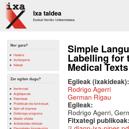
Sk
m
Ixa taldea
co
Euskal Herriko Unibertsitatea
Simple Langu
Nor gara?
Labelling for 
Hasiera
Aurkezpena
Medical Texts
Kideak
Zer egiten dugu?
Egileak (ixakideak)
Rodrigo Agerri
Ikerlerroak
Argitalpenak
German Rigau
Patenteak
Egileak:
Proiektuak eta kontratuak
Spin-off enpresa
Rodrigo Agerri, Ger
Doktorego programa
Fitxategi publikoak
Master ofiziala
Antolatutako ekintzak
diann-ixa-pipes.pd
Etengabeko formakuntza