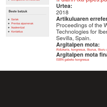
Urtea:
2018
Beste batzuk
Artikuluaren errefe
Sariak
Proceedings of the
Prentsa aipamenak
Ikasleentzat
Technologies for Ibe
Kontaktua
Sevilla, Spain.
Argitalpen mota:
Aldizkaria, kongresua, liburua, liburu
Argitalpen mota fin
ISBN gabeko kongresua