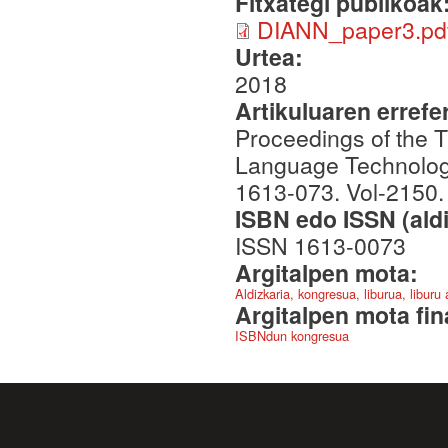
Fitxategi publikoak
DIANN_paper3.pd
Urtea:
2018
Artikuluaren errefe
Proceedings of the 
Language Technologi
1613-073. Vol-2150.
ISBN edo ISSN (aldi
ISSN 1613-0073
Argitalpen mota:
Aldizkaria, kongresua, liburua, liburu
Argitalpen mota fin
ISBNdun kongresua