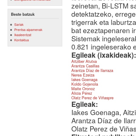
zeinetan, Bi-LSTM sa
detektatzeko, errege
Beste batzuk
trigerrak eta laburt
Sariak
bat ezeztapenaren i
Prentsa aipamenak
Ikasleentzat
Sistemak ingeleserak
Kontaktua
0.821 ingeleserako e
Egileak (ixakideak)
Aitziber Atutxa
Arantza Casillas
Arantza Díaz de Ilarraza
Nerea Ezeiza
Iakes Goenaga
Koldo Gojenola
Maite Oronoz
Alicia Pérez
Olatz Perez de Viñaspre
Egileak:
Iakes Goenaga, Aitzi
Arantza Díaz de Ilar
Olatz Perez de Viña