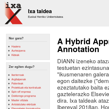
Sk
m
Ixa taldea
co
Euskal Herriko Unibertsitatea
A Hybrid Appr
Nor gara?
Annotation
Hasiera
Aurkezpena
Kideak
DIANN izeneko ataza
testuetan ezintasuna
Zer egiten dugu?
"ikusmenaren galera"
Ikerlerroak
egon daitezke ("deme
Argitalpenak
Patenteak
ezeztatutako baita e
Proiektuak eta kontratuak
Spin-off enpresa
gaztelerazko Elsevie
Doktorego programa
dira. Ixa taldeak at
Master ofiziala
Antolatutako ekintzak
Ibereval 2018an. Hor
Etengabeko formakuntza