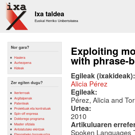
Sk
m
Ixa taldea
co
Euskal Herriko Unibertsitatea
Exploiting mo
Nor gara?
with phrase-b
Hasiera
Aurkezpena
Kideak
Egileak (ixakideak)
Alicia Pérez
Zer egiten dugu?
Egileak:
Ikerlerroak
Pérez, Alicia and To
Argitalpenak
Patenteak
Urtea:
Proiektuak eta kontratuak
Spin-off enpresa
2010
Doktorego programa
Artikuluaren errefe
Master ofiziala
Antolatutako ekintzak
Spoken Languages T
Etengabeko formakuntza