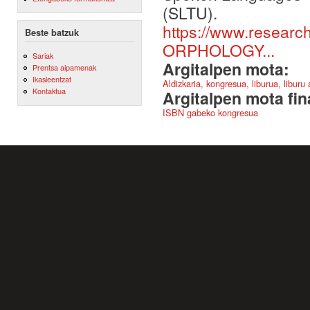
(SLTU).
https://www.resear
Beste batzuk
ORPHOLOGY...
Sariak
Argitalpen mota:
Prentsa aipamenak
Ikasleentzat
Aldizkaria, kongresua, liburua, liburu
Kontaktua
Argitalpen mota fin
ISBN gabeko kongresua