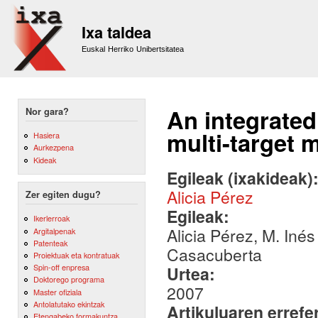
Sk
m
Ixa taldea
co
Euskal Herriko Unibertsitatea
An integrated
Nor gara?
multi-target 
Hasiera
Aurkezpena
Kideak
Egileak (ixakideak)
Alicia Pérez
Zer egiten dugu?
Egileak:
Ikerlerroak
Alicia Pérez, M. Iné
Argitalpenak
Patenteak
Casacuberta
Proiektuak eta kontratuak
Spin-off enpresa
Urtea:
Doktorego programa
2007
Master ofiziala
Antolatutako ekintzak
Artikuluaren errefe
Etengabeko formakuntza