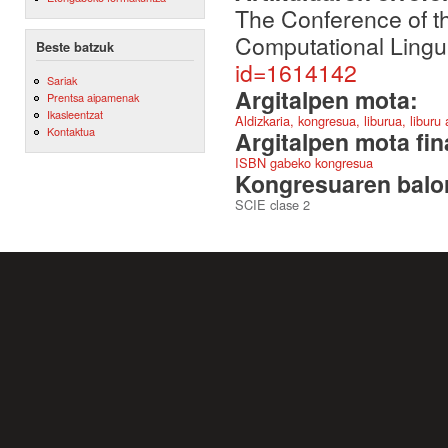
The Conference of th
Computational Lingu
Beste batzuk
id=1614142
Sariak
Argitalpen mota:
Prentsa aipamenak
Ikasleentzat
Aldizkaria, kongresua, liburua, liburu
Kontaktua
Argitalpen mota fin
ISBN gabeko kongresua
Kongresuaren balor
SCIE clase 2