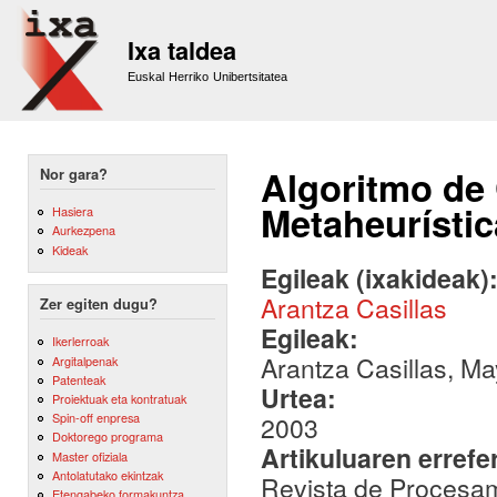
Sk
m
Ixa taldea
co
Euskal Herriko Unibertsitatea
Algoritmo de 
Nor gara?
Metaheurístic
Hasiera
Aurkezpena
Kideak
Egileak (ixakideak)
Arantza Casillas
Zer egiten dugu?
Egileak:
Ikerlerroak
Arantza Casillas, M
Argitalpenak
Patenteak
Urtea:
Proiektuak eta kontratuak
Spin-off enpresa
2003
Doktorego programa
Artikuluaren errefe
Master ofiziala
Antolatutako ekintzak
Revista de Procesami
Etengabeko formakuntza