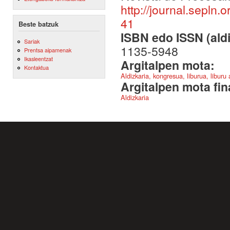
http://journal.sepln.
41
Beste batzuk
ISBN edo ISSN (aldi
Sariak
1135-5948
Prentsa aipamenak
Ikasleentzat
Argitalpen mota:
Kontaktua
Aldizkaria, kongresua, liburua, liburu
Argitalpen mota fin
Aldizkaria