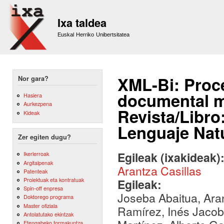
Sk
m
Ixa taldea
co
Euskal Herriko Unibertsitatea
XML-Bi: Proce
Nor gara?
documental m
Hasiera
Aurkezpena
Revista/Libro
Kideak
Lenguaje Nat
Zer egiten dugu?
Egileak (ixakideak)
Ikerlerroak
Argitalpenak
Arantza Casillas
Patenteak
Proiektuak eta kontratuak
Egileak:
Spin-off enpresa
Joseba Abaitua, Ara
Doktorego programa
Master ofiziala
Ramírez, Inés Jacob,
Antolatutako ekintzak
Etengabeko formakuntza