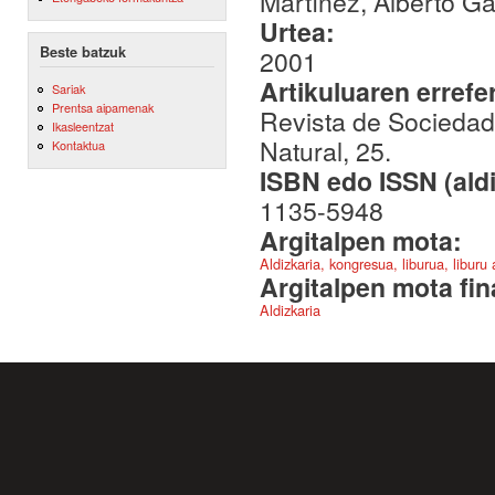
Martínez, Alberto G
Urtea:
Beste batzuk
2001
Artikuluaren errefe
Sariak
Prentsa aipamenak
Revista de Sociedad
Ikasleentzat
Natural, 25.
Kontaktua
ISBN edo ISSN (aldi
1135-5948
Argitalpen mota:
Aldizkaria, kongresua, liburua, liburu
Argitalpen mota fin
Aldizkaria