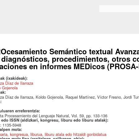
Skip to
main
Bilaketa formularioa
content
Ocesamiento Semántico textual Avanza
 diagnósticos, procedimientos, otros c
laciones en informes MEDicos (PROSA
ak (ixakideak):
za Díaz de Ilarraza
o Gojenola
eak:
za Díaz de Ilarraza, Koldo Gojenola, Raquel Martínez, Víctor Fresno, Jordi Tu
a:
uluaren erreferentzia:
ta Procesamiento del Lenguaje Natural, Vol. 59, pp. 133-136
edo ISSN (aldizkari, kongresu, liburu edo liburu atalak):
: 1135-5948
talpen mota:
karia, kongresua, liburua, liburu atala edo hitzaldi gonbidatua
alpen mota fina (argitalpen_sailkapen_ohia):