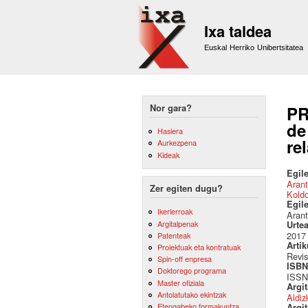
Ixa taldea
Euskal Herriko Unibertsitatea
Nor gara?
PR
de
Hasiera
re
Aurkezpena
Kideak
Egile
Arant
Zer egiten dugu?
Kold
Egil
Ikerlerroak
Arant
Argitalpenak
Urte
2017
Patenteak
Artik
Proiektuak eta kontratuak
Revis
Spin-off enpresa
ISBN 
Doktorego programa
ISSN
Master ofiziala
Argi
Antolatutako ekintzak
Aldiz
Etengabeko formakuntza
Argit