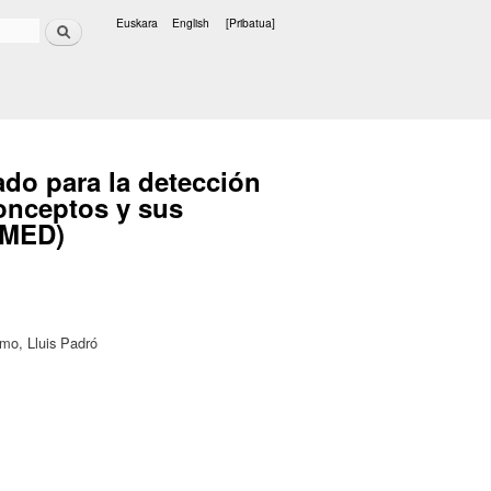
Bilatu
Euskara
English
[Pribatua]
Hizkuntzak
do para la detección
onceptos y sus
-MED)
rmo, Lluis Padró