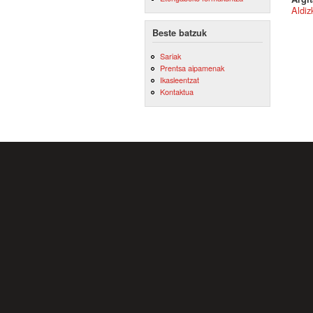
Aldiz
Beste batzuk
Sariak
Prentsa aipamenak
Ikasleentzat
Kontaktua