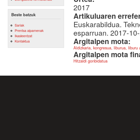
2017
Artikuluaren errefe
Beste batzuk
Euskarabildua. Tekn
Sariak
esparruan. 2017-10
Prentsa aipamenak
Ikasleentzat
Argitalpen mota:
Kontaktua
Aldizkaria, kongresua, liburua, liburu
Argitalpen mota fin
Hitzaldi gonbidatua