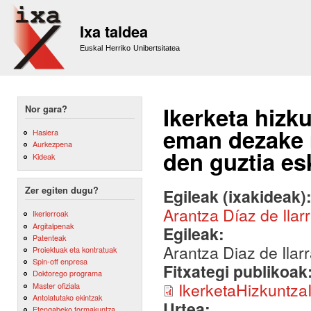
Sk
m
Ixa taldea
co
Euskal Herriko Unibertsitatea
Ikerketa hizk
Nor gara?
eman dezake 
Hasiera
Aurkezpena
den guztia es
Kideak
Zer egiten dugu?
Egileak (ixakideak)
Arantza Díaz de Ilar
Ikerlerroak
Argitalpenak
Egileak:
Patenteak
Arantza Diaz de Ilar
Proiektuak eta kontratuak
Spin-off enpresa
Fitxategi publikoak
Doktorego programa
IkerketaHizkuntza
Master ofiziala
Antolatutako ekintzak
Urtea:
Etengabeko formakuntza