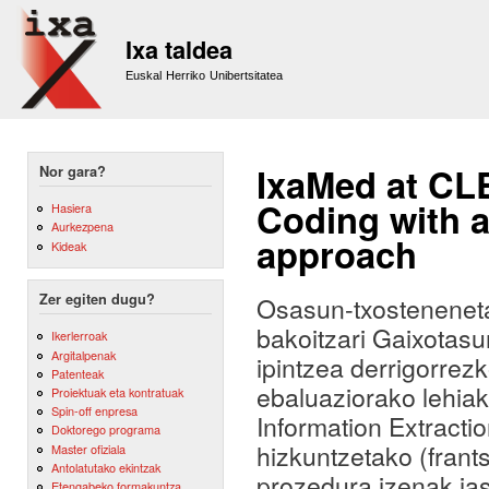
Sk
m
Ixa taldea
co
Euskal Herriko Unibertsitatea
IxaMed at CL
Nor gara?
Coding with 
Hasiera
Aurkezpena
approach
Kideak
Zer egiten dugu?
Osasun-txosteneneta
bakoitzari Gaixotas
Ikerlerroak
Argitalpenak
ipintzea derrigorrez
Patenteak
ebaluaziorako lehiak
Proiektuak eta kontratuak
Spin-off enpresa
Information Extractio
Doktorego programa
hizkuntzetako (frants
Master ofiziala
Antolatutako ekintzak
prozedura izenak ja
Etengabeko formakuntza