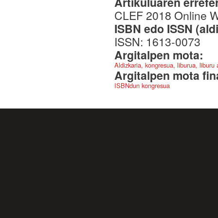
Artikuluaren errefe
CLEF 2018 Online 
ISBN edo ISSN (aldi
ISSN: 1613-0073
Argitalpen mota:
Aldizkaria, kongresua, liburua, liburu
Argitalpen mota fin
ISBNdun kongresua