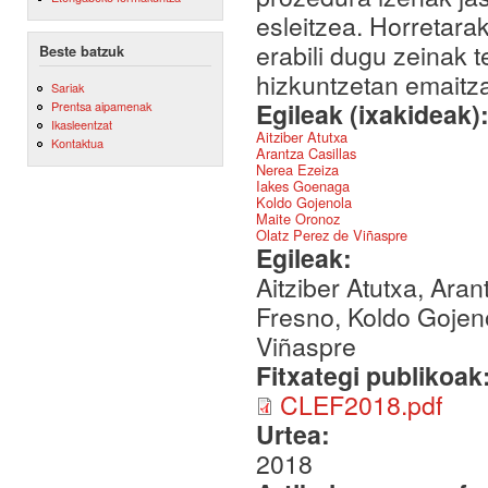
esleitzea. Horretara
erabili dugu zeinak t
Beste batzuk
hizkuntzetan emaitza
Sariak
Egileak (ixakideak)
Prentsa aipamenak
Ikasleentzat
Aitziber Atutxa
Kontaktua
Arantza Casillas
Nerea Ezeiza
Iakes Goenaga
Koldo Gojenola
Maite Oronoz
Olatz Perez de Viñaspre
Egileak:
Aitziber Atutxa, Ara
Fresno, Koldo Gojeno
Viñaspre
Fitxategi publikoak
CLEF2018.pdf
Urtea:
2018