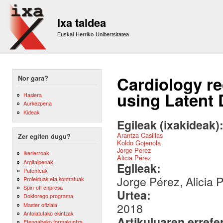
Sk
m
Ixa taldea
co
Euskal Herriko Unibertsitatea
Cardiology rec
Nor gara?
using Latent D
Hasiera
Aurkezpena
Kideak
Egileak (ixakideak)
Arantza Casillas
Zer egiten dugu?
Koldo Gojenola
Jorge Perez
Ikerlerroak
Alicia Pérez
Argitalpenak
Egileak:
Patenteak
Jorge Pérez, Alicia 
Proiektuak eta kontratuak
Spin-off enpresa
Urtea:
Doktorego programa
2018
Master ofiziala
Antolatutako ekintzak
Artikuluaren errefe
Etengabeko formakuntza