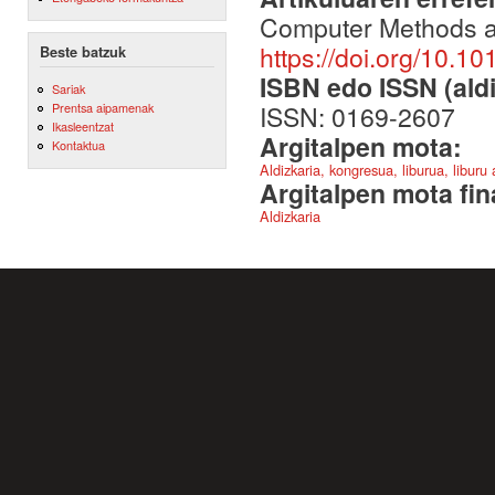
Computer Methods a
https://doi.org/10.1
Beste batzuk
ISBN edo ISSN (aldi
Sariak
ISSN: 0169-2607
Prentsa aipamenak
Ikasleentzat
Argitalpen mota:
Kontaktua
Aldizkaria, kongresua, liburua, liburu
Argitalpen mota fin
Aldizkaria