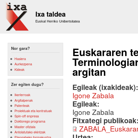
Sk
m
Ixa taldea
co
Euskal Herriko Unibertsitatea
Euskararen t
Nor gara?
Terminologia
Hasiera
Aurkezpena
argitan
Kideak
Zer egiten dugu?
Egileak (ixakideak)
Igone Zabala
Ikerlerroak
Argitalpenak
Egileak:
Patenteak
Igone Zabala
Proiektuak eta kontratuak
Spin-off enpresa
Fitxategi publikoak
Doktorego programa
ZABALA_Euskarar
Master ofiziala
Antolatutako ekintzak
Urtea:
Etengabeko formakuntza