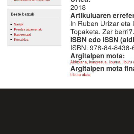
2018
Artikuluaren errefe
Beste batzuk
In Ruben Urizar eta I
Sariak
Topaketa. Zer berri?
Prentsa aipamenak
Ikasleentzat
ISBN edo ISSN (aldi
Kontaktua
ISBN: 978-84-8438-
Argitalpen mota:
Aldizkaria, kongresua, liburua, liburu
Argitalpen mota fin
Liburu atala