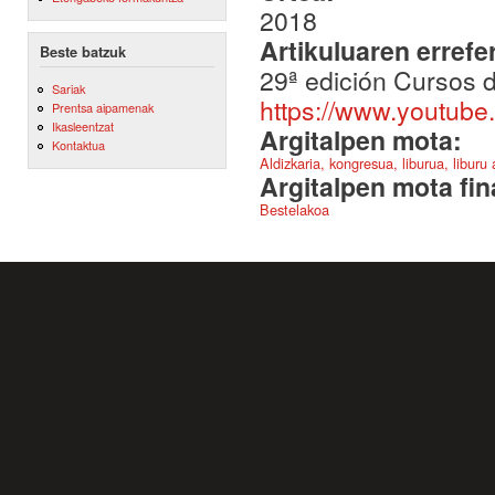
2018
Artikuluaren errefe
Beste batzuk
29ª edición Cursos
Sariak
https://www.youtu
Prentsa aipamenak
Ikasleentzat
Argitalpen mota:
Kontaktua
Aldizkaria, kongresua, liburua, liburu
Argitalpen mota fin
Bestelakoa