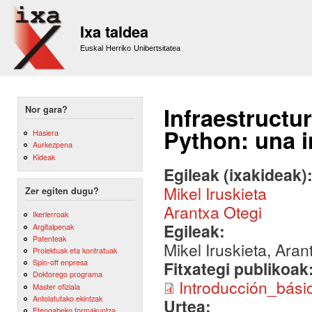
Sk
m
Ixa taldea
co
Euskal Herriko Unibertsitatea
Infraestructu
Nor gara?
Python: una i
Hasiera
Aurkezpena
Kideak
Egileak (ixakideak)
Mikel Iruskieta
Zer egiten dugu?
Arantxa Otegi
Ikerlerroak
Egileak:
Argitalpenak
Patenteak
Mikel Iruskieta, Aran
Proiektuak eta kontratuak
Spin-off enpresa
Fitxategi publikoak
Doktorego programa
Introducción_bás
Master ofiziala
Antolatutako ekintzak
Urtea:
Etengabeko formakuntza