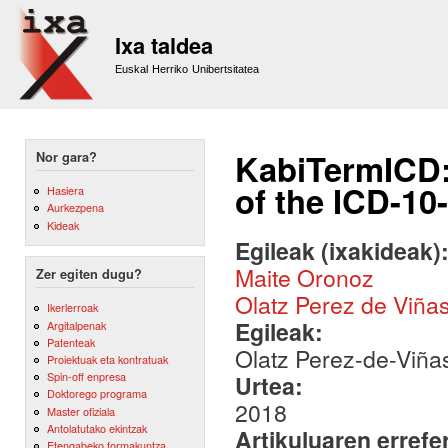
Sk
m
Ixa taldea
co
Euskal Herriko Unibertsitatea
KabiTermICD:
Nor gara?
of the ICD-10
Hasiera
Aurkezpena
Kideak
Egileak (ixakideak)
Maite Oronoz
Zer egiten dugu?
Olatz Perez de Viña
Ikerlerroak
Egileak:
Argitalpenak
Patenteak
Olatz Perez-de-Viñas
Proiektuak eta kontratuak
Spin-off enpresa
Urtea:
Doktorego programa
2018
Master ofiziala
Antolatutako ekintzak
Artikuluaren errefe
Etengabeko formakuntza