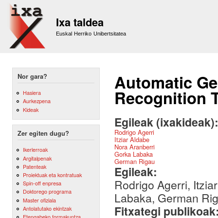
Sk
m
Ixa taldea
co
Euskal Herriko Unibertsitatea
Automatic Ge
Nor gara?
Recognition T
Hasiera
Aurkezpena
Kideak
Egileak (ixakideak)
Rodrigo Agerri
Zer egiten dugu?
Itziar Aldabe
Nora Aranberri
Ikerlerroak
Gorka Labaka
Argitalpenak
German Rigau
Patenteak
Egileak:
Proiektuak eta kontratuak
Rodrigo Agerri, Itzi
Spin-off enpresa
Doktorego programa
Labaka, German Ri
Master ofiziala
Fitxategi publikoak
Antolatutako ekintzak
Etengabeko formakuntza