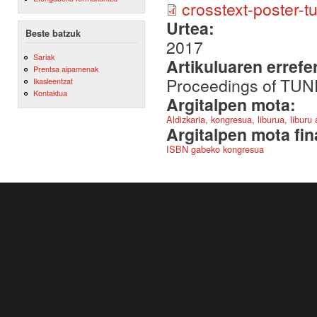
crosstext-poster-t
Urtea:
Beste batzuk
2017
Sariak
Artikuluaren errefe
Prentsa aipamenak
Proceedings of TU
Ikasleentzat
Kontaktua
Argitalpen mota:
Aldizkaria, kongresua, liburua, liburu
Argitalpen mota fin
ISBN gabeko kongresua