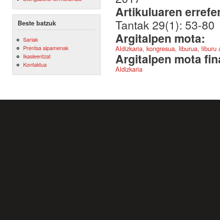
Artikuluaren errefe
Tantak 29(1): 53-80
Beste batzuk
Argitalpen mota:
Sariak
Aldizkaria, kongresua, liburua, liburu
Prentsa aipamenak
Argitalpen mota fin
Ikasleentzat
Kontaktua
Aldizkaria