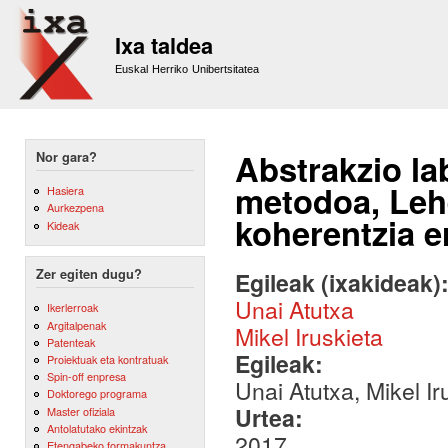
Sk
m
Ixa taldea
co
Euskal Herriko Unibertsitatea
Abstrakzio la
Nor gara?
metodoa, Lehe
Hasiera
Aurkezpena
koherentzia e
Kideak
Zer egiten dugu?
Egileak (ixakideak)
Unai Atutxa
Ikerlerroak
Argitalpenak
Mikel Iruskieta
Patenteak
Egileak:
Proiektuak eta kontratuak
Spin-off enpresa
Unai Atutxa, Mikel Ir
Doktorego programa
Urtea:
Master ofiziala
Antolatutako ekintzak
2017
Etengabeko formakuntza