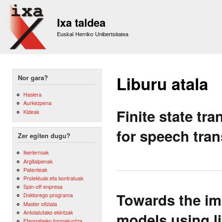
Sk
m
Ixa taldea
co
Euskal Herriko Unibertsitatea
Liburu atala
Nor gara?
Hasiera
Aurkezpena
Finite state t
Kideak
for speech tran
Zer egiten dugu?
Ikerlerroak
Argitalpenak
Patenteak
Proiektuak eta kontratuak
Spin-off enpresa
Towards the imp
Doktorego programa
Master ofiziala
Antolatutako ekintzak
models using li
Etengabeko formakuntza