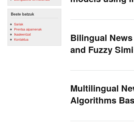
Beste batzuk
Sariak
Prentsa aipamenak
Bilingual News
Ikasleentzat
Kontaktua
and Fuzzy Simil
Multilingual N
Algorithms Bas