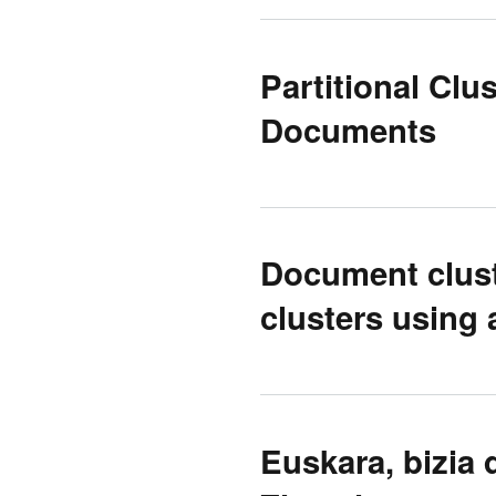
Partitional Cl
Documents
Document clust
clusters using 
Euskara, bizia 