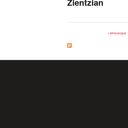
Zientzian
« lehenengoa
Orriak