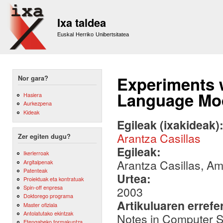
Sk
m
Ixa taldea
co
Euskal Herriko Unibertsitatea
Experiments w
Nor gara?
Language Mod
Hasiera
Aurkezpena
Kideak
Egileak (ixakideak)
Arantza Casillas
Zer egiten dugu?
Egileak:
Ikerlerroak
Arantza Casillas, A
Argitalpenak
Patenteak
Urtea:
Proiektuak eta kontratuak
Spin-off enpresa
2003
Doktorego programa
Artikuluaren errefe
Master ofiziala
Antolatutako ekintzak
Notes in Computer Sc
Etengabeko formakuntza