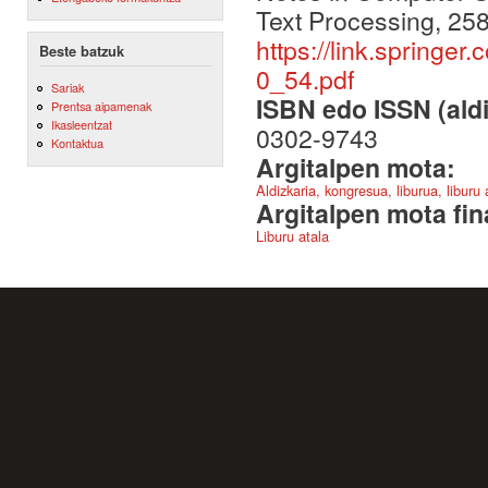
Text Processing, 258
https://link.spring
Beste batzuk
0_54.pdf
Sariak
ISBN edo ISSN (aldi
Prentsa aipamenak
Ikasleentzat
0302-9743
Kontaktua
Argitalpen mota:
Aldizkaria, kongresua, liburua, liburu
Argitalpen mota fin
Liburu atala