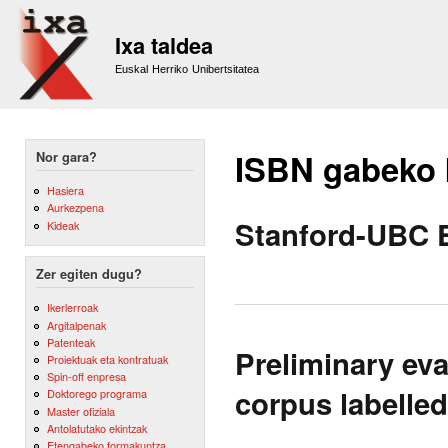
Sk
m
Ixa taldea
co
Euskal Herriko Unibertsitatea
ISBN gabeko
Nor gara?
Hasiera
Aurkezpena
Stanford-UBC E
Kideak
Zer egiten dugu?
Ikerlerroak
Argitalpenak
Patenteak
Preliminary ev
Proiektuak eta kontratuak
Spin-off enpresa
corpus labelled
Doktorego programa
Master ofiziala
Antolatutako ekintzak
Etengabeko formakuntza