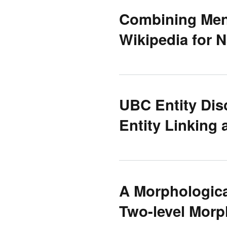
Combining Ment
Wikipedia for 
UBC Entity Dis
Entity Linking
A Morphologica
Two-level Mor