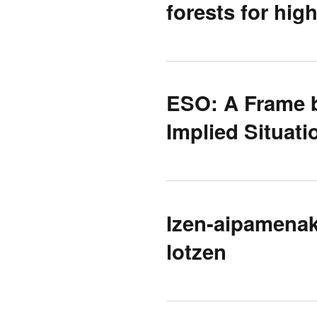
forests for hig
ESO: A Frame b
Implied Situati
Izen-aipamenak
lotzen