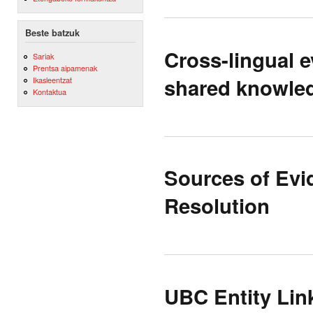
Beste batzuk
Cross-lingual 
Sariak
Prentsa aipamenak
shared knowled
Ikasleentzat
Kontaktua
Sources of Evi
Resolution
UBC Entity Lin