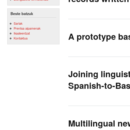
Beste batzuk
Sariak
Prentsa aipamenak
A prototype ba
Ikasleentzat
Kontaktua
Joining linguis
Spanish-to-Bas
Multilingual ne