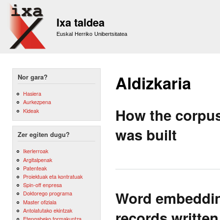
Sk
m
Ixa taldea
co
Euskal Herriko Unibertsitatea
Aldizkaria
Nor gara?
Hasiera
Aurkezpena
How the corpus
Kideak
was built
Zer egiten dugu?
Ikerlerroak
Argitalpenak
Patenteak
Proiektuak eta kontratuak
Spin-off enpresa
Word embedding
Doktorego programa
Master ofiziala
Antolatutako ekintzak
records written
Etengabeko formakuntza