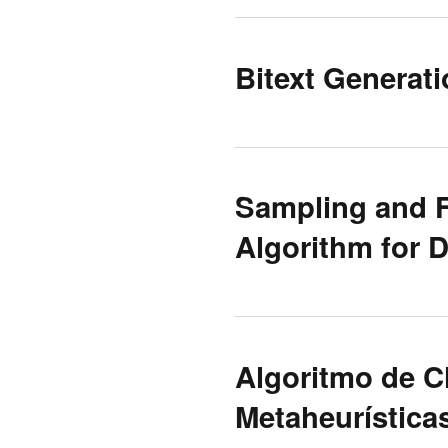
Bitext Generat
Sampling and F
Algorithm for 
Algoritmo de Cl
Metaheurística