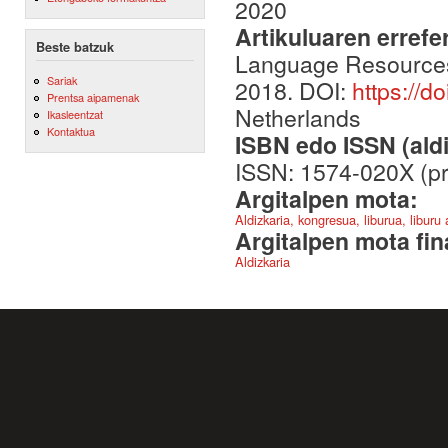
2020
Artikuluaren errefe
Beste batzuk
Language Resources 
Sariak
2018. DOI:
https://
Prentsa aipamenak
Netherlands
Ikasleentzat
Kontaktua
ISBN edo ISSN (aldi
ISSN: 1574-020X (pri
Argitalpen mota:
Aldizkaria, kongresua, liburua, liburu
Argitalpen mota fin
Aldizkaria