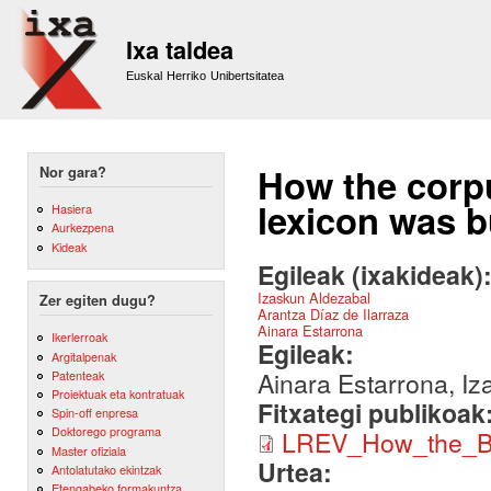
Sk
m
Ixa taldea
co
Euskal Herriko Unibertsitatea
How the corp
Nor gara?
lexicon was b
Hasiera
Aurkezpena
Kideak
Egileak (ixakideak)
Izaskun Aldezabal
Zer egiten dugu?
Arantza Díaz de Ilarraza
Ainara Estarrona
Ikerlerroak
Egileak:
Argitalpenak
Ainara Estarrona, Iz
Patenteak
Proiektuak eta kontratuak
Fitxategi publikoak
Spin-off enpresa
Doktorego programa
LREV_How_the_BV
Master ofiziala
Urtea:
Antolatutako ekintzak
Etengabeko formakuntza