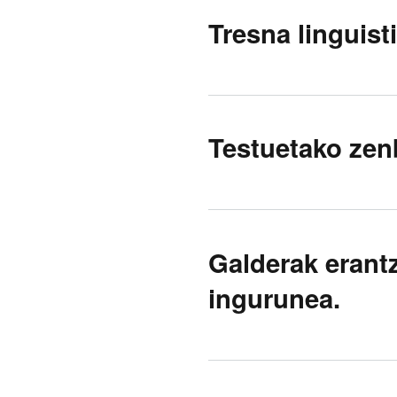
Tresna linguist
Testuetako zenb
Galderak erant
ingurunea.