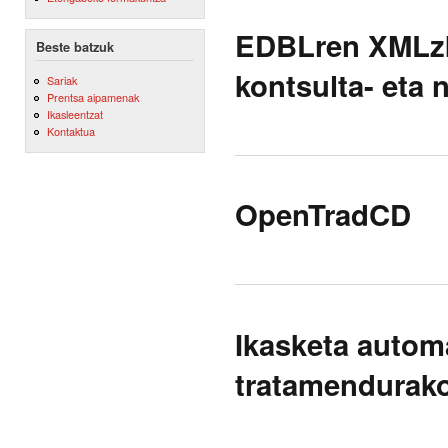
EDBLren XMLzk
Beste batzuk
kontsulta- eta 
Sariak
Prentsa aipamenak
Ikasleentzat
Kontaktua
OpenTradCD
Ikasketa autom
tratamendurak