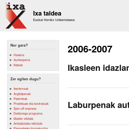
Sk
m
Ixa taldea
co
Euskal Herriko Unibertsitatea
2006-2007
Nor gara?
Hasiera
Aurkezpena
Ikasleen idazl
Kideak
Zer egiten dugu?
Ikerlerroak
Argitalpenak
Patenteak
Laburpenak aut
Proiektuak eta kontratuak
Spin-off enpresa
Doktorego programa
Master ofiziala
Antolatutako ekintzak
Etengabeko formakuntza