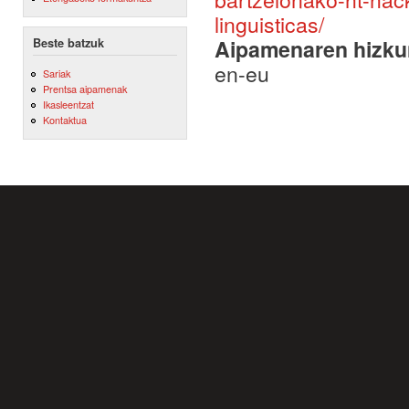
linguisticas/
Aipamenaren hizku
Beste batzuk
en-eu
Sariak
Prentsa aipamenak
Ikasleentzat
Kontaktua