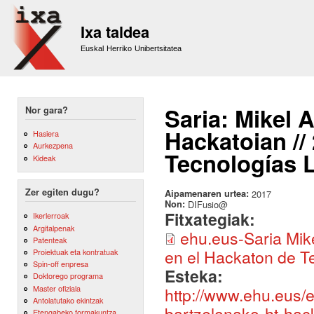
Sk
m
Ixa taldea
co
Euskal Herriko Unibertsitatea
Saria: Mikel 
Nor gara?
Hackatoian //
Hasiera
Aurkezpena
Tecnologías L
Kideak
Zer egiten dugu?
Aipamenaren urtea:
2017
Non:
DIFusio@
Fitxategiak:
Ikerlerroak
Argitalpenak
ehu.eus-Saria Mik
Patenteak
en el Hackaton de Te
Proiektuak eta kontratuak
Spin-off enpresa
Esteka:
Doktorego programa
Master ofiziala
http://www.ehu.eus/e
Antolatutako ekintzak
bartzelonako-ht-hac
Etengabeko formakuntza