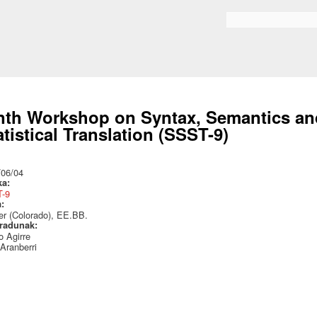
Skip to
main
Bilaketa formularioa
content
nth Workshop on Syntax, Semantics and
atistical Translation (SSST-9)
:
/06/04
ka:
-9
a:
r (Colorado), EE.BB.
radunak:
 Agirre
Aranberri