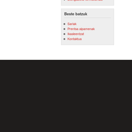
Beste batzuk
Sariak
Prentsa aipamenak
Ikasleentzat
Kontaktua