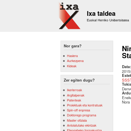
Ixa taldea
Euskal Herriko Unibertsitatea
Nor gara?
Ni
St
Hasiera
Aurkezpena
Kideak
Data
2015
Este
SSST
Zer egiten dugu?
Toki
Denve
Ikerlerroak
Ardu
Argitalpenak
Eneko
Patenteak
Nora 
Proiektuak eta kontratuak
Spin-off enpresa
Doktorego programa
Master ofiziala
Antolatutako ekintzak
Etengabeko formakuntza