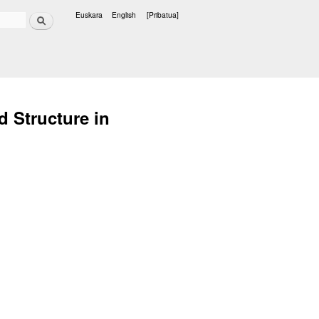
Bilatu
Euskara
English
[Pribatua]
Hizkuntzak
 Structure in