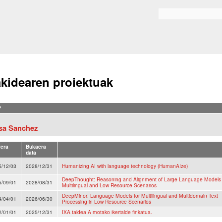
Skip to
main
Bilaketa formularioa
content
akidearen proiektuak
?
isa Sanchez
iera
Bukaera
data
5/12/03
2028/12/31
Humanizing AI with language technology (HumanAIze)
DeepThought: Reasoning and Alignment of Large Language Models 
5/09/01
2028/08/31
Multilingual and Low Resource Scenarios
DeepMinor: Language Models for Multilingual and Multidomain Text
4/04/01
2026/06/30
Processing in Low Resource Scenarios
2/01/01
2025/12/31
IXA taldea A motako ikertalde finkatua.