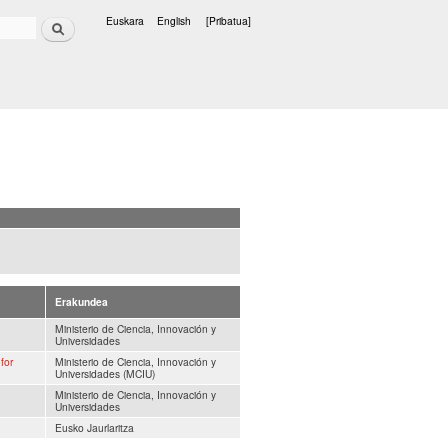
Bilatu
Euskara
English
[Pribatua]
Hizkuntzak
Erakundea
Ministerio de Ciencia, Innovación y
Universidades
for
Ministerio de Ciencia, Innovación y
Universidades (MCIU)
Ministerio de Ciencia, Innovación y
Universidades
Eusko Jaurlaritza