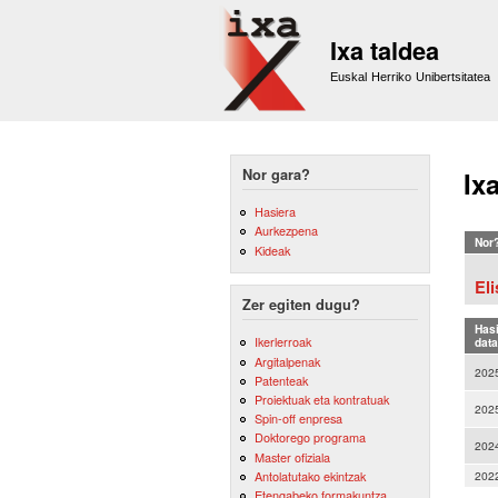
Ixa taldea
Euskal Herriko Unibertsitatea
Nor gara?
Ix
Hasiera
Aurkezpena
Nor
Kideak
El
Zer egiten dugu?
Has
Ikerlerroak
data
Argitalpenak
202
Patenteak
Proiektuak eta kontratuak
202
Spin-off enpresa
Doktorego programa
202
Master ofiziala
Antolatutako ekintzak
202
Etengabeko formakuntza