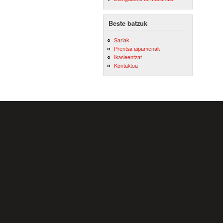
Beste batzuk
Sariak
Prentsa aipamenak
Ikasleentzat
Kontaktua