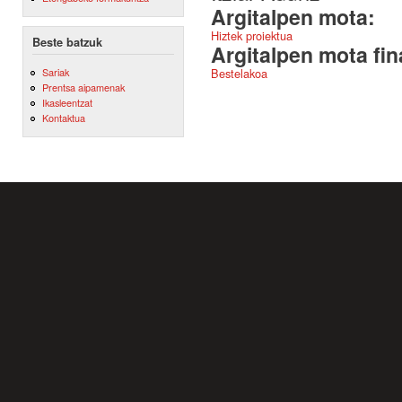
Argitalpen mota:
Hiztek proiektua
Beste batzuk
Argitalpen mota fin
Sariak
Bestelakoa
Prentsa aipamenak
Ikasleentzat
Kontaktua