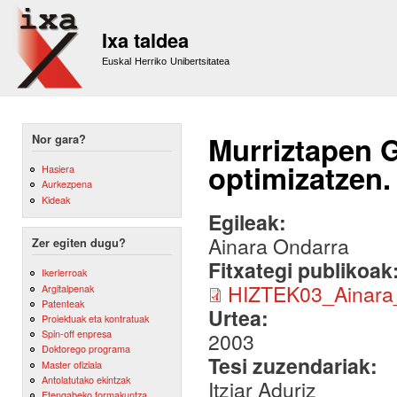
Sk
m
Ixa taldea
co
Euskal Herriko Unibertsitatea
Murriztapen 
Nor gara?
optimizatzen
Hasiera
Aurkezpena
Kideak
Egileak:
Ainara Ondarra
Zer egiten dugu?
Fitxategi publikoak
Ikerlerroak
HIZTEK03_Ainara
Argitalpenak
Patenteak
Urtea:
Proiektuak eta kontratuak
Spin-off enpresa
2003
Doktorego programa
Tesi zuzendariak:
Master ofiziala
Antolatutako ekintzak
Itziar Aduriz
Etengabeko formakuntza