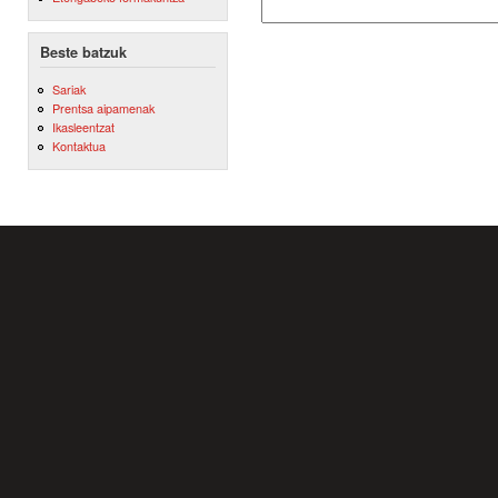
Beste batzuk
Sariak
Prentsa aipamenak
Ikasleentzat
Kontaktua