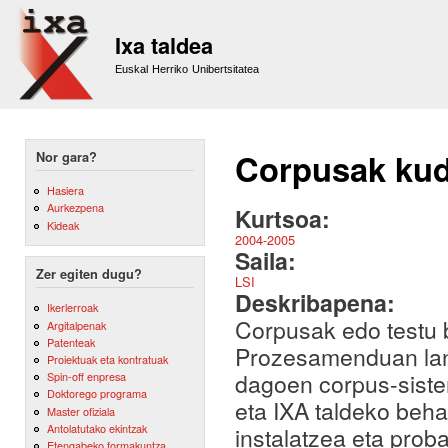
Sk
m
Ixa taldea
co
Euskal Herriko Unibertsitatea
Corpusak kud
Nor gara?
Hasiera
Aurkezpena
Kurtsoa:
Kideak
2004-2005
Saila:
Zer egiten dugu?
LSI
Deskribapena:
Ikerlerroak
Corpusak edo testu b
Argitalpenak
Patenteak
Prozesamenduan lane
Proiektuak eta kontratuak
dagoen corpus-siste
Spin-off enpresa
Doktorego programa
eta IXA taldeko beh
Master ofiziala
Antolatutako ekintzak
instalatzea eta prob
Etengabeko formakuntza