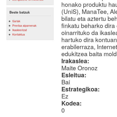
honako produktu hau
(UniS), ManaTee, Al
Beste batzuk
bilatu eta aztertu be
Sariak
finkatu beharko dira
Prentsa aipamenak
Ikasleentzat
oinarrituko da ikasl
Kontaktua
hartuko dira kontuan:
erabilerraza, Interne
edukitzea baita mold
Irakaslea:
Maite Oronoz
Esleitua:
Bai
Estrategikoa:
Ez
Kodea:
0