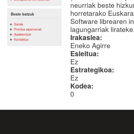
neurriak beste hizkun
horretarako Euskara
Beste batzuk
Software librearen i
Sariak
lagungarriak lirateke
Prentsa aipamenak
Ikasleentzat
Irakaslea:
Kontaktua
Eneko Agirre
Esleitua:
Ez
Estrategikoa:
Ez
Kodea:
0