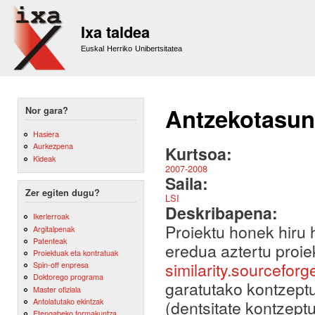
Sk
m
Ixa taldea
co
Euskal Herriko Unibertsitatea
Antzekotasuna
Nor gara?
Hasiera
Aurkezpena
Kurtsoa:
Kideak
2007-2008
Saila:
Zer egiten dugu?
LSI
Deskribapena:
Ikerlerroak
Proiektu honek hiru 
Argitalpenak
Patenteak
eredua aztertu proie
Proiektuak eta kontratuak
similarity.sourceforg
Spin-off enpresa
Doktorego programa
garatutako kontzept
Master ofiziala
Antolatutako ekintzak
(dentsitate kontzeptu
Etengabeko formakuntza