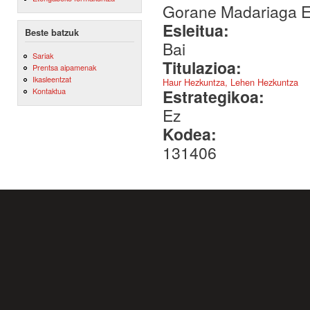
Gorane Madariaga Et
Esleitua:
Beste batzuk
Bai
Sariak
Titulazioa:
Prentsa aipamenak
Ikasleentzat
Haur Hezkuntza, Lehen Hezkuntza
Estrategikoa:
Kontaktua
Ez
Kodea:
131406