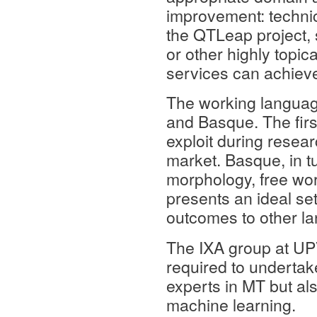
improvement: technic
the QTLeap project, 
or other highly topi
services can achiev
The working language
and Basque. The first
exploit during resear
market. Basque, in t
morphology, free wor
presents an ideal set
outcomes to other la
The IXA group at U
required to undertake
experts in MT but al
machine learning.