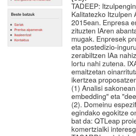
TADEEP: Itzulpengin
Kalitatezko Itzulpen
Beste batzuk
2015ean. Enpresa era
Sariak
zituzten IAren abanta
Prentsa aipamenak
Ikasleentzat
mugak. Enpresek prod
Kontaktua
eta postedizio-ingur
zerabiltzen IAa nahiz
lortu nahi zutena. 
emaitzetan oinarritu
ikertzea proposatzen
(1) Analisi sakonean
embedding" eta "deep
(2). Domeinu espezi
egindako egokitze o
bat da: QTLeap proi
komertzialki interesg