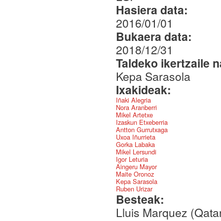
Hasiera data:
2016/01/01
Bukaera data:
2018/12/31
Taldeko ikertzaile 
Kepa Sarasola
Ixakideak:
Iñaki Alegria
Nora Aranberri
Mikel Artetxe
Izaskun Etxeberria
Antton Gurrutxaga
Uxoa Iñurrieta
Gorka Labaka
Mikel Lersundi
Igor Leturia
Aingeru Mayor
Maite Oronoz
Kepa Sarasola
Ruben Urizar
Besteak:
Lluis Marquez (Qata