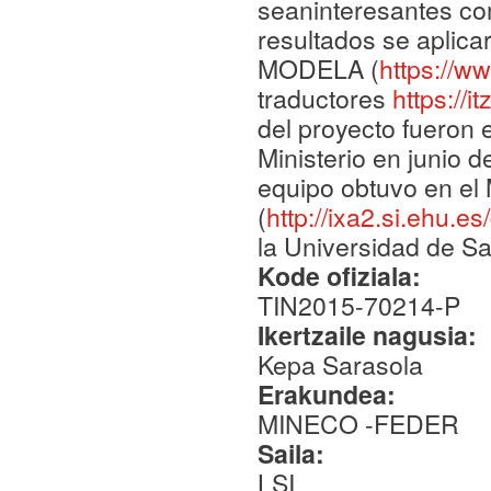
seaninteresantes com
resultados se aplica
MODELA (
https://w
traductores
https://i
del proyecto fuero
Ministerio en junio d
equipo obtuvo en el
(
http://ixa2.si.ehu.e
la Universidad de S
Kode ofiziala:
TIN2015-70214-P
Ikertzaile nagusia:
Kepa Sarasola
Erakundea:
MINECO -FEDER
Saila:
LSI