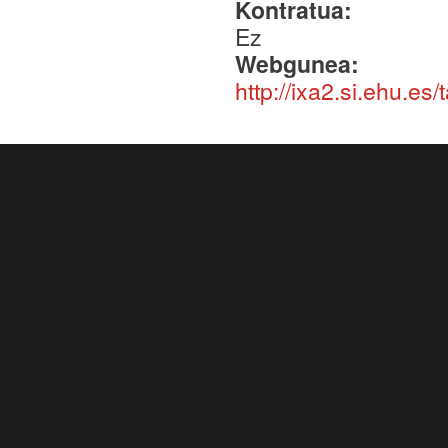
Kontratua:
Ez
Webgunea:
http://ixa2.si.ehu.es