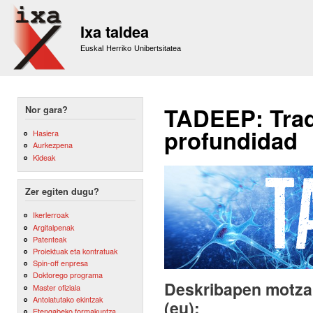
Sk
m
Ixa taldea
co
Euskal Herriko Unibertsitatea
TADEEP: Trad
Nor gara?
profundidad
Hasiera
Aurkezpena
Kideak
Zer egiten dugu?
Ikerlerroak
Argitalpenak
Patenteak
Proiektuak eta kontratuak
Spin-off enpresa
Doktorego programa
Deskribapen motza,
Master ofiziala
Antolatutako ekintzak
(eu):
Etengabeko formakuntza