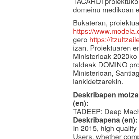
TACARDI proiektuko 
domeinu medikoan 
Bukateran, proiektua
https://www.modela.
gero
https://itzultzai
izan. Proiektuaren
Ministerioak 2020ko
taldeak DOMINO pro
Ministerioan, Santia
lankidetzarekin.
Deskribapen motza,
(en):
TADEEP: Deep Machi
Deskribapena (en)
In 2015, high quality
Users, whether compa