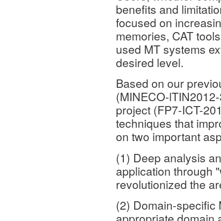
benefits and limita
focused on increasin
memories, CAT tools 
used MT systems exte
desired level.
Based on our previo
(MINECO-lTIN2012-
project (FP7-ICT-201
techniques that impr
on two important asp
(1) Deep analysis a
application through
revolutionized the ar
(2) Domain-specific M
appropriate domain a