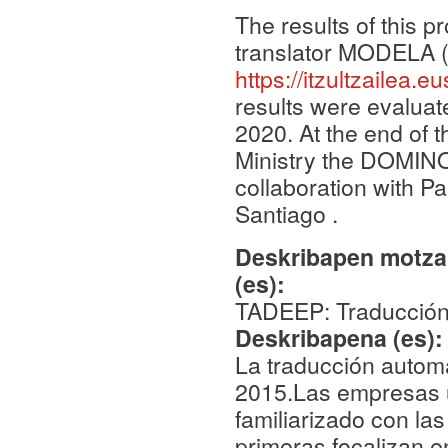
The results of this pr
translator MODELA 
https://itzultzailea.eu
results were evalua
2020. At the end of 
Ministry the DOMINO
collaboration with Pa
Santiago .
Deskribapen motza,
(es):
TADEEP: Traducción
Deskribapena (es)
La traducción automá
2015.Las empresas u
familiarizado con las
primeras focalizan e