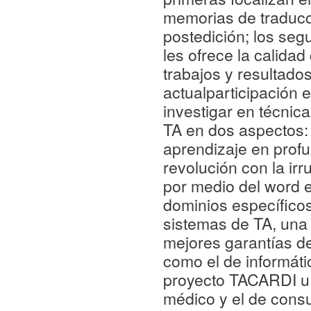
memorias de traducci
postedición; los se
les ofrece la calida
trabajos y resultado
actualparticipación
investigar en técnic
TA en dos aspectos: 
aprendizaje en prof
revolución con la ir
por medio del word 
dominios específicos
sistemas de TA, una
mejores garantías de
como el de informáti
proyecto TACARDI u 
médico y el de con