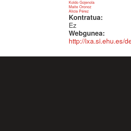
Koldo Gojenola
Maite Oronoz
Alicia Pérez
Kontratua:
Ez
Webgunea:
http://ixa.si.ehu.es/