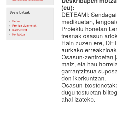
Deskribapen motza,
(eu):
Beste batzuk
DETEAMI: Sendagaie
medikuetan, lengoai
Sariak
Prentsa aipamenak
Proiektu honetan L
Ikasleentzat
tresnak osasun arlok
Kontaktua
Hain zuzen ere, DET
aurkako erreakzioak 
Osasun-zentroetan j
maiz, eta hau horrel
garrantzitsua supos
den ikerkuntzan.
Osasun-txostenetako 
dugu testuetan bilteg
ahal izateko.
--------------------------