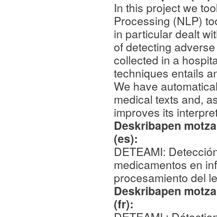
In this project we to
Processing (NLP) too
in particular dealt wi
of detecting adverse 
collected in a hospit
techniques entails an
We have automaticall
medical texts and, a
improves its interpr
Deskribapen motza,
(es):
DETEAMI: Detección 
medicamentos en in
procesamiento del le
Deskribapen motza,
(fr):
DETEAMI : Détection