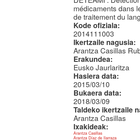
médicaments dans le
de traitement du lan
Kode ofiziala:
2014111003
Ikertzaile nagusia:
Arantza Casillas Ru
Erakundea:
Eusko Jaurlaritza
Hasiera data:
2015/03/10
Bukaera data:
2018/03/09
Taldeko ikertzaile 
Arantza Casillas
Ixakideak:
Arantza Casillas
Arantza Díaz de Ilarraza