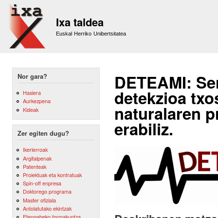
Sk
m
Ixa taldea
co
Euskal Herriko Unibertsitatea
DETEAMI: Sen
Nor gara?
detekzioa txo
Hasiera
Aurkezpena
naturalaren 
Kideak
erabiliz.
Zer egiten dugu?
Ikerlerroak
Argitalpenak
Patenteak
Proiektuak eta kontratuak
Spin-off enpresa
Doktorego programa
Master ofiziala
Antolatutako ekintzak
Etengabeko formakuntza