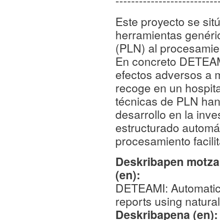
--------------------------
Este proyecto se sit
herramientas genéri
(PLN) al procesamient
En concreto DETEAMI 
efectos adversos a 
recoge en un hospita
técnicas de PLN han
desarrollo en la inv
estructurado automát
procesamiento facili
Deskribapen motza,
(en):
DETEAMI: Automatic d
reports using natura
Deskribapena (en)