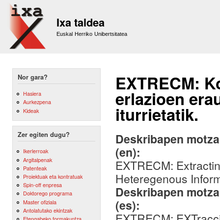
Sk
m
Ixa taldea
co
Euskal Herriko Unibertsitatea
EXTRECM: Ko
Nor gara?
erlazioen era
Hasiera
Aurkezpena
iturrietatik.
Kideak
Zer egiten dugu?
Deskribapen motza,
(en):
Ikerlerroak
Argitalpenak
EXTRECM: Extractin
Patenteak
Heteregenous Inform
Proiektuak eta kontratuak
Spin-off enpresa
Deskribapen motza,
Doktorego programa
(es):
Master ofiziala
Antolatutako ekintzak
EXTRECM: EXTracció
Etengabeko formakuntza