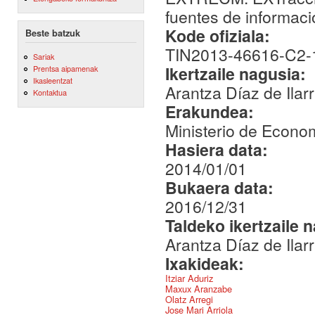
fuentes de informac
Kode ofiziala:
Beste batzuk
TIN2013-46616-C2-
Sariak
Ikertzaile nagusia:
Prentsa aipamenak
Ikasleentzat
Arantza Díaz de Ilar
Kontaktua
Erakundea:
Ministerio de Econo
Hasiera data:
2014/01/01
Bukaera data:
2016/12/31
Taldeko ikertzaile 
Arantza Díaz de Ilar
Ixakideak:
Itziar Aduriz
Maxux Aranzabe
Olatz Arregi
Jose Mari Arriola