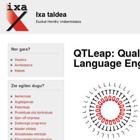
Sk
m
Ixa taldea
co
Euskal Herriko Unibertsitatea
QTLeap: Quali
Nor gara?
Language Eng
Hasiera
Aurkezpena
Kideak
Zer egiten dugu?
Ikerlerroak
Argitalpenak
Patenteak
Proiektuak eta kontratuak
Spin-off enpresa
Doktorego programa
Master ofiziala
Antolatutako ekintzak
Etengabeko formakuntza