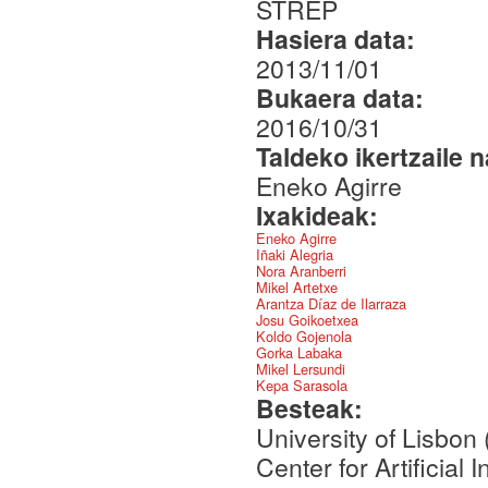
STREP
Hasiera data:
2013/11/01
Bukaera data:
2016/10/31
Taldeko ikertzaile 
Eneko Agirre
Ixakideak:
Eneko Agirre
Iñaki Alegria
Nora Aranberri
Mikel Artetxe
Arantza Díaz de Ilarraza
Josu Goikoetxea
Koldo Gojenola
Gorka Labaka
Mikel Lersundi
Kepa Sarasola
Besteak:
University of Lisbo
Center for Artificial