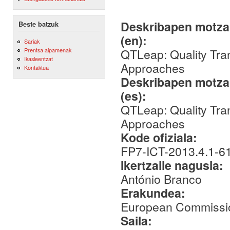
Deskribapen motza,
Beste batzuk
(en):
Sariak
QTLeap: Quality Tra
Prentsa aipamenak
Ikasleentzat
Approaches
Kontaktua
Deskribapen motza,
(es):
QTLeap: Quality Tra
Approaches
Kode ofiziala:
FP7-ICT-2013.4.1-6
Ikertzaile nagusia:
António Branco
Erakundea:
European Commissi
Saila: