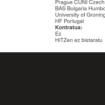
Prague CUNI Czech R
BAS Bulgaria Humbol
University of Groni
HF Portugal
Kontratua:
Ez
HiTZen ez bistaratu