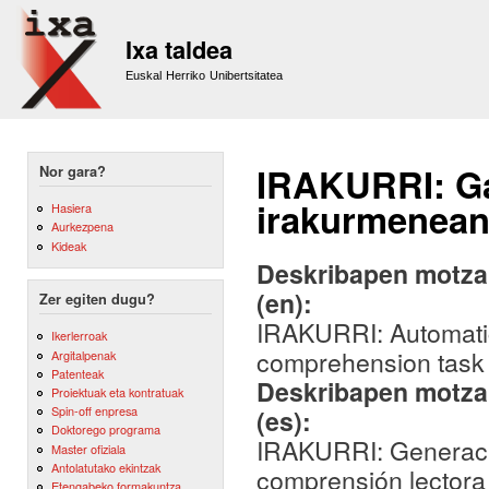
Sk
m
Ixa taldea
co
Euskal Herriko Unibertsitatea
IRAKURRI: Ga
Nor gara?
irakurmenean
Hasiera
Aurkezpena
Kideak
Deskribapen motza,
(en):
Zer egiten dugu?
IRAKURRI: Automatic
Ikerlerroak
comprehension task
Argitalpenak
Patenteak
Deskribapen motza,
Proiektuak eta kontratuak
Spin-off enpresa
(es):
Doktorego programa
IRAKURRI: Generació
Master ofiziala
Antolatutako ekintzak
comprensión lectora
Etengabeko formakuntza