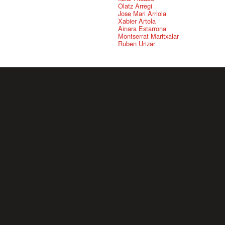
Olatz Arregi
Jose Mari Arriola
Xabier Artola
Ainara Estarrona
Montserrat Maritxalar
Ruben Urizar