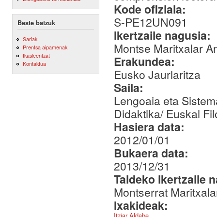
Kode ofiziala:
S-PE12UN091
Beste batzuk
Ikertzaile nagusia:
Sariak
Montse Maritxalar A
Prentsa aipamenak
Ikasleentzat
Erakundea:
Kontaktua
Eusko Jaurlaritza
Saila:
Lengoaia eta Sistema
Didaktika/ Euskal Fi
Hasiera data:
2012/01/01
Bukaera data:
2013/12/31
Taldeko ikertzaile 
Montserrat Maritxala
Ixakideak:
Itziar Aldabe