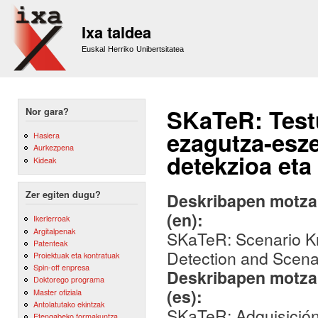
Sk
m
Ixa taldea
co
Euskal Herriko Unibertsitatea
SKaTeR: Test
Nor gara?
ezagutza-esz
Hasiera
Aurkezpena
detekzioa eta
Kideak
Zer egiten dugu?
Deskribapen motza,
(en):
Ikerlerroak
Argitalpenak
SKaTeR: Scenario Kn
Patenteak
Detection and Scenar
Proiektuak eta kontratuak
Spin-off enpresa
Deskribapen motza,
Doktorego programa
(es):
Master ofiziala
Antolatutako ekintzak
SKaTeR: Adquisición
Etengabeko formakuntza