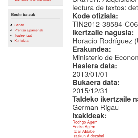
lectura de textos: d
Kode ofiziala:
Beste batzuk
TIN2012-38584-C06
Sariak
Ikertzaile nagusia:
Prentsa aipamenak
Ikasleentzat
Horacio Rodríguez 
Kontaktua
Erakundea:
Ministerio de Econo
Hasiera data:
2013/01/01
Bukaera data:
2015/12/31
Taldeko ikertzaile 
German Rigau
Ixakideak:
Rodrigo Agerri
Eneko Agirre
Itziar Aldabe
Izaskun Aldezabal