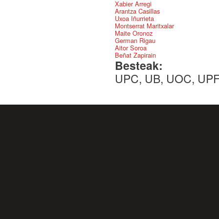
Xabier Arregi
Arantza Casillas
Uxoa Iñurrieta
Montserrat Maritxalar
Maite Oronoz
German Rigau
Aitor Soroa
Beñat Zapirain
Besteak:
UPC, UB, UOC, UPF