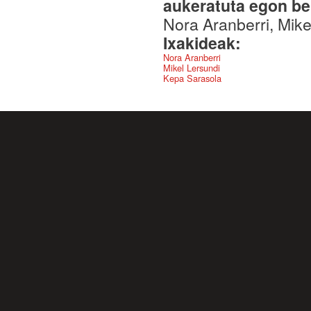
aukeratuta egon be
Nora Aranberri, Mike
Ixakideak:
Nora Aranberri
Mikel Lersundi
Kepa Sarasola