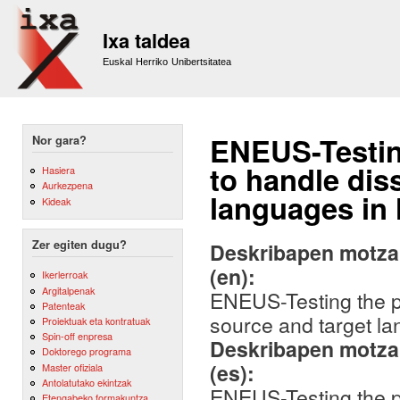
Sk
m
Ixa taldea
co
Euskal Herriko Unibertsitatea
ENEUS-Testing
Nor gara?
to handle dis
Hasiera
Aurkezpena
languages in
Kideak
Zer egiten dugu?
Deskribapen motza,
(en):
Ikerlerroak
Argitalpenak
ENEUS-Testing the po
Patenteak
source and target l
Proiektuak eta kontratuak
Spin-off enpresa
Deskribapen motza,
Doktorego programa
(es):
Master ofiziala
Antolatutako ekintzak
ENEUS-Testing the po
Etengabeko formakuntza