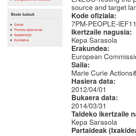
source and target l
Kode ofiziala:
Beste batzuk
7PM-PEOPLE-IEF11
Sariak
Ikertzaile nagusia:
Prentsa aipamenak
Ikasleentzat
Kepa Sarasola
Kontaktua
Erakundea:
European Commissi
Saila:
Marie Curie Actions
Hasiera data:
2012/04/01
Bukaera data:
2014/03/31
Taldeko ikertzaile 
Kepa Sarasola
Partaideak (Ixakid