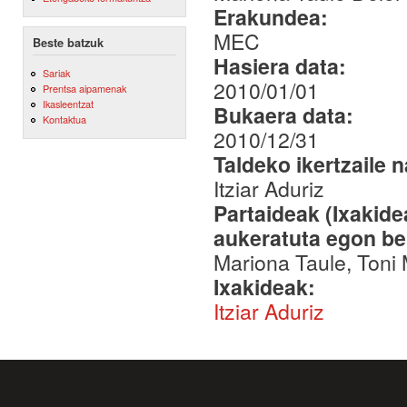
Erakundea:
MEC
Beste batzuk
Hasiera data:
Sariak
2010/01/01
Prentsa aipamenak
Ikasleentzat
Bukaera data:
Kontaktua
2010/12/31
Taldeko ikertzaile 
Itziar Aduriz
Partaideak (Ixakid
aukeratuta egon be
Mariona Taule, Toni M
Ixakideak:
Itziar Aduriz