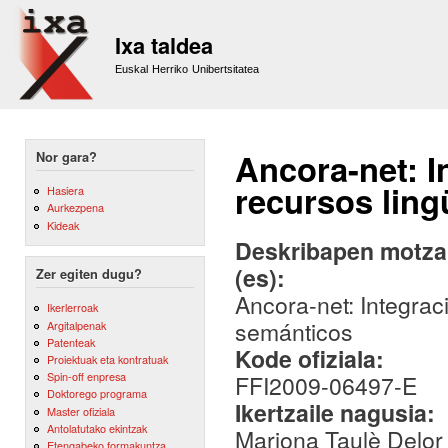
Sk
m
Ixa taldea
co
Euskal Herriko Unibertsitatea
Ancora-net: I
Nor gara?
recursos ling
Hasiera
Aurkezpena
Kideak
Deskribapen motza,
(es):
Zer egiten dugu?
Ancora-net: Integraci
Ikerlerroak
semánticos
Argitalpenak
Patenteak
Kode ofiziala:
Proiektuak eta kontratuak
Spin-off enpresa
FFI2009-06497-E
Doktorego programa
Ikertzaile nagusia:
Master ofiziala
Antolatutako ekintzak
Mariona Taulè Delor
Etengabeko formakuntza