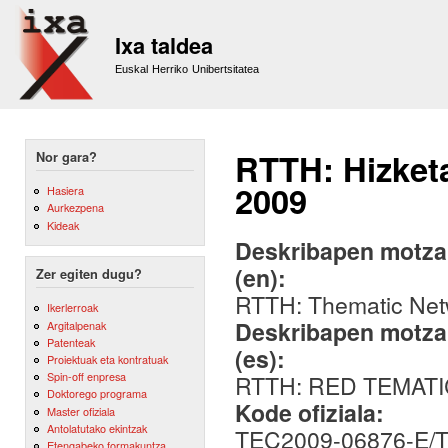
Sk
m
Ixa taldea
co
Euskal Herriko Unibertsitatea
RTTH: Hizketa
Nor gara?
2009
Hasiera
Aurkezpena
Kideak
Deskribapen motza,
(en):
Zer egiten dugu?
RTTH: Thematic Net
Ikerlerroak
Deskribapen motza,
Argitalpenak
Patenteak
(es):
Proiektuak eta kontratuak
Spin-off enpresa
RTTH: RED TEMATI
Doktorego programa
Kode ofiziala:
Master ofiziala
Antolatutako ekintzak
TEC2009-06876-E/
Etengabeko formakuntza