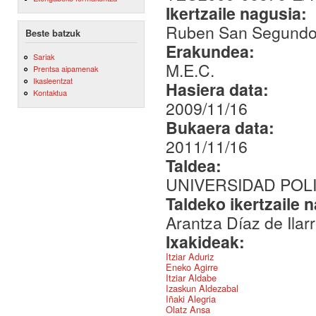
Ikertzaile nagusia:
Ruben San Segundo
Beste batzuk
Erakundea:
Sariak
M.E.C.
Prentsa aipamenak
Ikasleentzat
Hasiera data:
Kontaktua
2009/11/16
Bukaera data:
2011/11/16
Taldea:
UNIVERSIDAD POL
Taldeko ikertzaile 
Arantza Díaz de Ilar
Ixakideak:
Itziar Aduriz
Eneko Agirre
Itziar Aldabe
Izaskun Aldezabal
Iñaki Alegria
Olatz Ansa