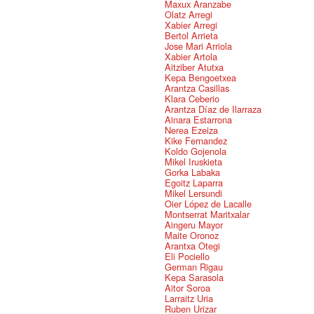
Maxux Aranzabe
Olatz Arregi
Xabier Arregi
Bertol Arrieta
Jose Mari Arriola
Xabier Artola
Aitziber Atutxa
Kepa Bengoetxea
Arantza Casillas
Klara Ceberio
Arantza Díaz de Ilarraza
Ainara Estarrona
Nerea Ezeiza
Kike Fernandez
Koldo Gojenola
Mikel Iruskieta
Gorka Labaka
Egoitz Laparra
Mikel Lersundi
Oier López de Lacalle
Montserrat Maritxalar
Aingeru Mayor
Maite Oronoz
Arantxa Otegi
Eli Pociello
German Rigau
Kepa Sarasola
Aitor Soroa
Larraitz Uria
Ruben Urizar