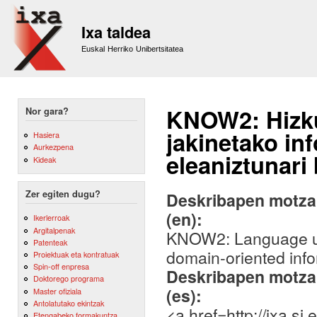
Sk
m
Ixa taldea
co
Euskal Herriko Unibertsitatea
KNOW2: Hizkun
Nor gara?
jakinetako in
Hasiera
Aurkezpena
eleaniztunari
Kideak
Zer egiten dugu?
Deskribapen motza,
(en):
Ikerlerroak
Argitalpenak
KNOW2: Language und
Patenteak
domain-oriented inf
Proiektuak eta kontratuak
Spin-off enpresa
Deskribapen motza,
Doktorego programa
(es):
Master ofiziala
Antolatutako ekintzak
<a href=http://ixa.
Etengabeko formakuntza