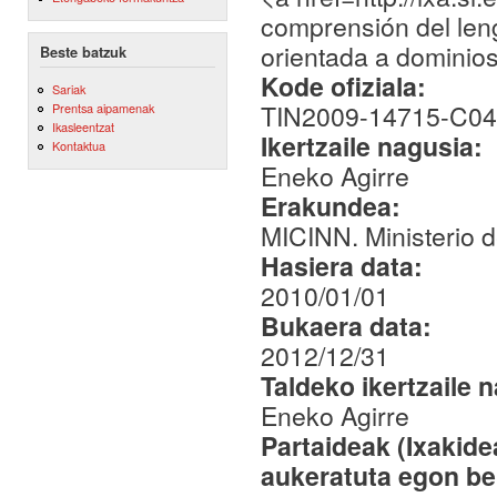
comprensión del leng
orientada a dominio
Beste batzuk
Kode ofiziala:
Sariak
TIN2009-14715-C04
Prentsa aipamenak
Ikasleentzat
Ikertzaile nagusia:
Kontaktua
Eneko Agirre
Erakundea:
MICINN. Ministerio d
Hasiera data:
2010/01/01
Bukaera data:
2012/12/31
Taldeko ikertzaile 
Eneko Agirre
Partaideak (Ixakid
aukeratuta egon be