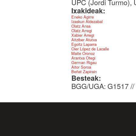
UPC (Jordi Turmo), 
Ixakideak:
Eneko Agirre
Izaskun Aldezabal
Olatz Ansa
Olatz Arregi
Xabier Arregi
Aitziber Atutxa
Egoitz Laparra
Oier López de Lacalle
Maite Oronoz
Arantxa Otegi
German Rigau
Aitor Soroa
Beñat Zapirain
Besteak:
BGG/UGA: G1517 //