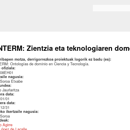
Skip to
main
Bilaketa formularioa
content
TERM: Zientzia eta teknologiaren dom
ribapen motza, derrigorrezkoa proiektuak logorik ez badu (es):
RM: Ontologías de dominio en Ciencia y Tecnología.
 ofiziala:
08EH01
zaile nagusia:
 Soroa Etxabe
undea:
 Jaurlaritza
era data:
/01/01
era data:
/12/31
eko ikertzaile nagusia:
 Soroa
ideak:
 Agirre
López de Lacalle