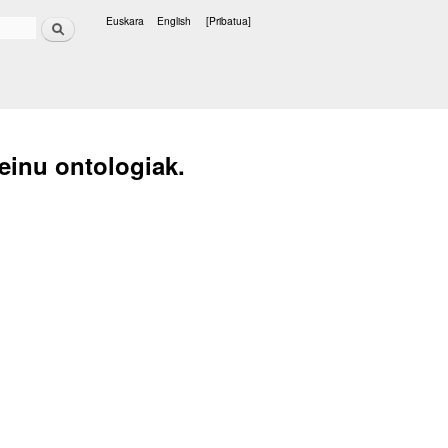
Bilatu
Euskara
English
[Pribatua]
Hizkuntzak
einu ontologiak.