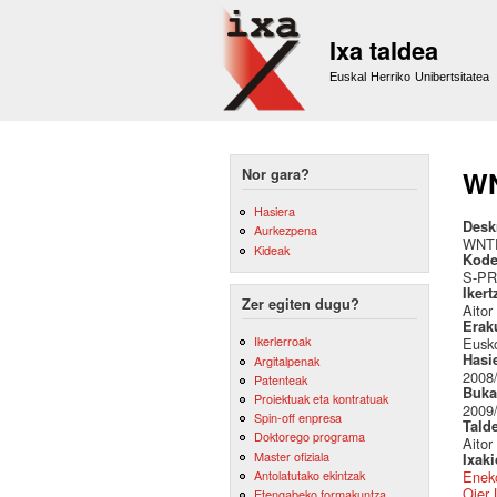
Ixa taldea
Euskal Herriko Unibertsitatea
Nor gara?
WN
Hasiera
Desk
Aurkezpena
WNTE
Kideak
Kode
S-PR
Ikert
Zer egiten dugu?
Aitor
Erak
Ikerlerroak
Eusko
Hasi
Argitalpenak
2008
Patenteak
Buka
Proiektuak eta kontratuak
2009
Spin-off enpresa
Tald
Doktorego programa
Aitor
Master ofiziala
Ixak
Antolatutako ekintzak
Eneko
Oier 
Etengabeko formakuntza