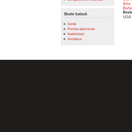
Aitor
Beñat
Best
Beste batzuk
UGA 
Sariak
Prentsa aipamenak
Ikasleentzat
Kontaktua