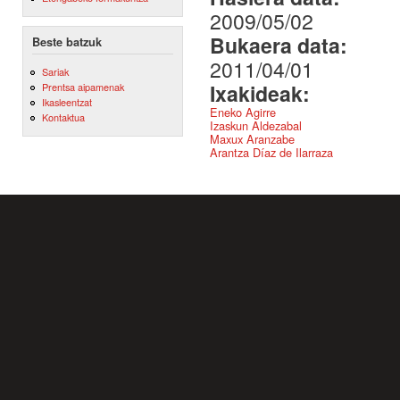
2009/05/02
Bukaera data:
Beste batzuk
2011/04/01
Sariak
Ixakideak:
Prentsa aipamenak
Ikasleentzat
Eneko Agirre
Kontaktua
Izaskun Aldezabal
Maxux Aranzabe
Arantza Díaz de Ilarraza