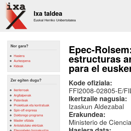
Sk
m
Ixa taldea
co
Euskal Herriko Unibertsitatea
Epec-Rolsem:
Nor gara?
estructuras a
Hasiera
Aurkezpena
para el euske
Kideak
Zer egiten dugu?
Kode ofiziala:
FFI2008-02805-E/F
Ikerlerroak
Argitalpenak
Ikertzaile nagusia:
Patenteak
Izaskun Aldezabal
Proiektuak eta kontratuak
Spin-off enpresa
Erakundea:
Doktorego programa
Ministerio de Cienci
Master ofiziala
Antolatutako ekintzak
Hasiera data:
Etengabeko formakuntza