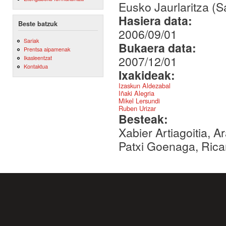
Eusko Jaurlaritza (S
Hasiera data:
Beste batzuk
2006/09/01
Sariak
Bukaera data:
Prentsa aipamenak
2007/12/01
Ikasleentzat
Kontaktua
Ixakideak:
Izaskun Aldezabal
Iñaki Alegria
Mikel Lersundi
Ruben Urizar
Besteak:
Xabier Artiagoitia, A
Patxi Goenaga, Ricar