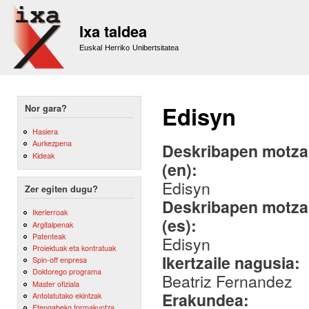
Sk
m
Ixa taldea
co
Euskal Herriko Unibertsitatea
Edisyn
Nor gara?
Hasiera
Aurkezpena
Deskribapen motza,
Kideak
(en):
Edisyn
Zer egiten dugu?
Deskribapen motza,
Ikerlerroak
(es):
Argitalpenak
Patenteak
Edisyn
Proiektuak eta kontratuak
Ikertzaile nagusia:
Spin-off enpresa
Doktorego programa
Beatriz Fernandez
Master ofiziala
Erakundea:
Antolatutako ekintzak
Etengabeko formakuntza