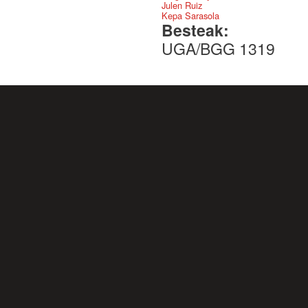
Julen Ruiz
Kepa Sarasola
Besteak:
UGA/BGG 1319