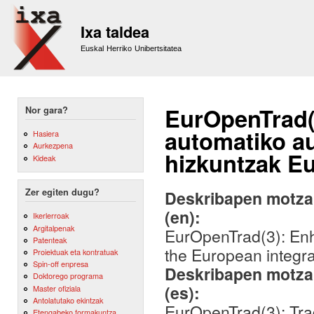
Sk
m
Ixa taldea
co
Euskal Herriko Unibertsitatea
EurOpenTrad(3
Nor gara?
automatiko au
Hasiera
Aurkezpena
hizkuntzak Eu
Kideak
Zer egiten dugu?
Deskribapen motza,
(en):
Ikerlerroak
Argitalpenak
EurOpenTrad(3): Enh
Patenteak
the European integra
Proiektuak eta kontratuak
Spin-off enpresa
Deskribapen motza,
Doktorego programa
(es):
Master ofiziala
Antolatutako ekintzak
EurOpenTrad(3): Tra
Etengabeko formakuntza