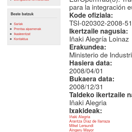
para la integración 
Kode ofiziala:
Beste batzuk
TSI-020302-2008-5
Sariak
Ikertzaile nagusia:
Prentsa aipamenak
Ikasleentzat
Iñaki Alegría Loinaz
Kontaktua
Erakundea:
Ministerio de Industr
Hasiera data:
2008/04/01
Bukaera data:
2008/12/31
Taldeko ikertzaile 
Iñaki Alegria
Ixakideak:
Iñaki Alegria
Arantza Díaz de Ilarraza
Mikel Lersundi
Aingeru Mayor