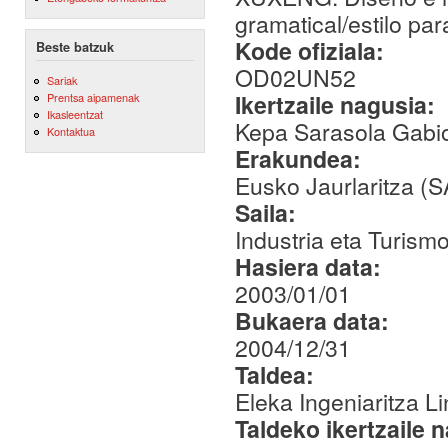
gramatical/estilo pa
Kode ofiziala:
Beste batzuk
OD02UN52
Sariak
Ikertzaile nagusia:
Prentsa aipamenak
Ikasleentzat
Kepa Sarasola Gabi
Kontaktua
Erakundea:
Eusko Jaurlaritza (
Saila:
Industria eta Turismo
Hasiera data:
2003/01/01
Bukaera data:
2004/12/31
Taldea:
Eleka Ingeniaritza Li
Taldeko ikertzaile 