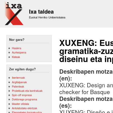
Sk
m
Ixa taldea
co
Euskal Herriko Unibertsitatea
XUXENG: Euska
Nor gara?
gramatika-zuz
Hasiera
Aurkezpena
diseinu eta i
Kideak
Zer egiten dugu?
Deskribapen motza,
(en):
Ikerlerroak
Argitalpenak
XUXENG: Design and 
Patenteak
checker for Basque
Proiektuak eta kontratuak
Spin-off enpresa
Deskribapen motza,
Doktorego programa
(es):
Master ofiziala
Antolatutako ekintzak
XUXENG: Diseño e im
Etengabeko formakuntza