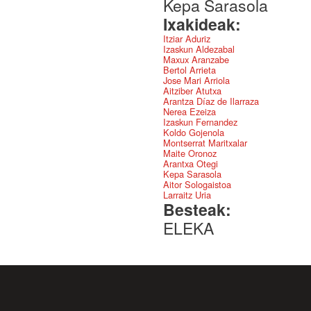
Kepa Sarasola
Ixakideak:
Itziar Aduriz
Izaskun Aldezabal
Maxux Aranzabe
Bertol Arrieta
Jose Mari Arriola
Aitziber Atutxa
Arantza Díaz de Ilarraza
Nerea Ezeiza
Izaskun Fernandez
Koldo Gojenola
Montserrat Maritxalar
Maite Oronoz
Arantxa Otegi
Kepa Sarasola
Aitor Sologaistoa
Larraitz Uria
Besteak:
ELEKA