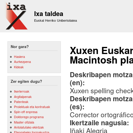
Sk
m
Ixa taldea
co
Euskal Herriko Unibertsitatea
Xuxen Euskar
Nor gara?
Macintosh pl
Hasiera
Aurkezpena
Kideak
Deskribapen motza,
(en):
Zer egiten dugu?
Xuxen spelling check
Ikerlerroak
Deskribapen motza,
Argitalpenak
Patenteak
(es):
Proiektuak eta kontratuak
Spin-off enpresa
Corrector ortográfic
Doktorego programa
Ikertzaile nagusia:
Master ofiziala
Antolatutako ekintzak
Iñaki Alegria
Etengabeko formakuntza