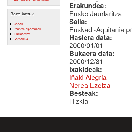
Erakundea:
Eusko Jaurlaritza
Beste batzuk
Saila:
Sariak
Euskadi-Aquitania 
Prentsa aipamenak
Ikasleentzat
Hasiera data:
Kontaktua
2000/01/01
Bukaera data:
2000/12/31
Ixakideak:
Iñaki Alegria
Nerea Ezeiza
Besteak:
Hizkia