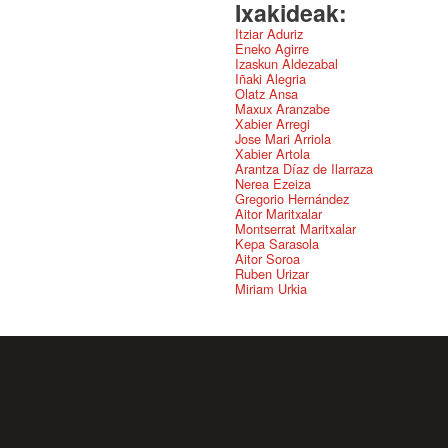
Ixakideak:
Itziar Aduriz
Eneko Agirre
Izaskun Aldezabal
Iñaki Alegria
Olatz Ansa
Maxux Aranzabe
Xabier Arregi
Jose Mari Arriola
Xabier Artola
Arantza Díaz de Ilarraza
Nerea Ezeiza
Gregorio Hernández
Aitor Maritxalar
Montserrat Maritxalar
Kepa Sarasola
Aitor Soroa
Ruben Urizar
Miriam Urkia