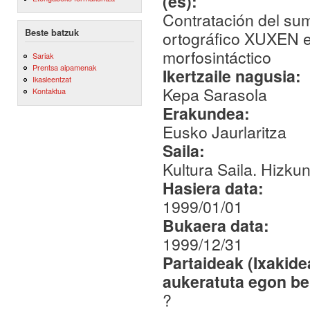
(es):
Contratación del sum
Beste batzuk
ortográfico XUXEN en
morfosintáctico
Sariak
Prentsa aipamenak
Ikertzaile nagusia:
Ikasleentzat
Kepa Sarasola
Kontaktua
Erakundea:
Eusko Jaurlaritza
Saila:
Kultura Saila. Hizkun
Hasiera data:
1999/01/01
Bukaera data:
1999/12/31
Partaideak (Ixakid
aukeratuta egon be
?