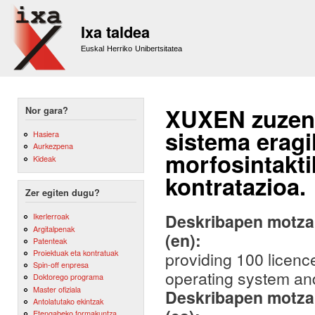
Sk
m
Ixa taldea
co
Euskal Herriko Unibertsitatea
XUXEN zuzent
Nor gara?
sistema eragil
Hasiera
Aurkezpena
morfosintakti
Kideak
kontratazioa.
Zer egiten dugu?
Deskribapen motza,
Ikerlerroak
Argitalpenak
(en):
Patenteak
Proiektuak eta kontratuak
providing 100 licenc
Spin-off enpresa
operating system an
Doktorego programa
Master ofiziala
Deskribapen motza,
Antolatutako ekintzak
Etengabeko formakuntza