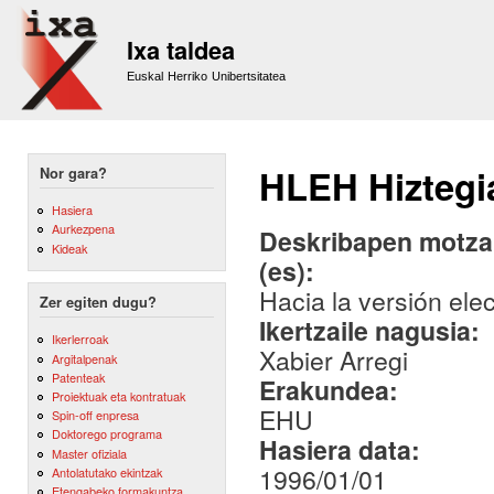
Sk
m
Ixa taldea
co
Euskal Herriko Unibertsitatea
HLEH Hiztegiar
Nor gara?
Hasiera
Aurkezpena
Deskribapen motza,
Kideak
(es):
Hacia la versión elec
Zer egiten dugu?
Ikertzaile nagusia:
Ikerlerroak
Xabier Arregi
Argitalpenak
Patenteak
Erakundea:
Proiektuak eta kontratuak
EHU
Spin-off enpresa
Doktorego programa
Hasiera data:
Master ofiziala
1996/01/01
Antolatutako ekintzak
Etengabeko formakuntza