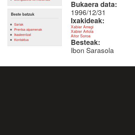
Bukaera data:
1996/12/31
Beste batzuk
Ixakideak:
Sariak
Xabier Arregi
Prentsa aipamenak
Xabier Artola
Ikasleentzat
Aitor Soroa
Besteak:
Kontaktua
Ibon Sarasola