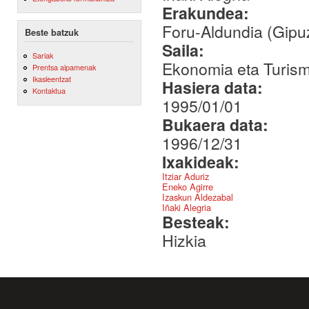
Erakundea:
Foru-Aldundia (Gipu
Beste batzuk
Saila:
Sariak
Ekonomia eta Turis
Prentsa aipamenak
Ikasleentzat
Hasiera data:
Kontaktua
1995/01/01
Bukaera data:
1996/12/31
Ixakideak:
Itziar Aduriz
Eneko Agirre
Izaskun Aldezabal
Iñaki Alegria
Besteak:
Hizkia