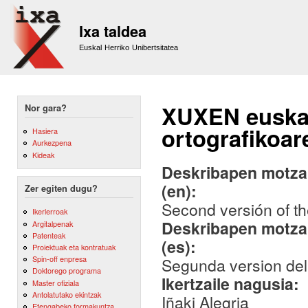
Sk
m
Ixa taldea
co
Euskal Herriko Unibertsitatea
XUXEN euskar
Nor gara?
ortografikoar
Hasiera
Aurkezpena
Kideak
Deskribapen motza,
(en):
Zer egiten dugu?
Second versión of th
Ikerlerroak
Deskribapen motza,
Argitalpenak
Patenteak
(es):
Proiektuak eta kontratuak
Spin-off enpresa
Segunda version del 
Doktorego programa
Ikertzaile nagusia:
Master ofiziala
Antolatutako ekintzak
Iñaki Alegria
Etengabeko formakuntza